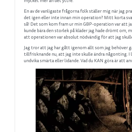
mycket mer än det yttre.
En av de vanligaste frågorna folk ställer mig när jag 
det igen eller inte innan min operation? Mitt korta sva
så! Det som kom fram ur min GBP-operation var att jag 
kunde bära den storlek på kläder jag hade drömt om, men
att operationen var absolut nödvändig för att jag skul
Jag tror att jag har gått igenom allt som jag behöver g
tillfrisknande nu, att jag inte skulle ändra någonting. I
undvika smärta eller lidande. Vad du KAN göra är att anv