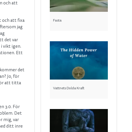
an och att
och att fixa
Fasta
eftersom jag
jag
tt det var
 vikt igen.
tionen. Ett
r kommer det
n? Jo, för
r att titta
Vattnets Dolda Kraft
n 3.0. För
roblem. Det
r mig, var
ed ditt inre