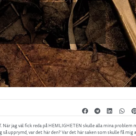
. När jag väl fick reda på HEMLIGHETEN skulle alla mina problem 
ag så upprymd, var det här den? Var det här saken som skulle få mig a