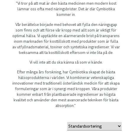
"Vi tror på att mat är den bästa medicinen men modern kost
lämnar oss ofta med näringsbrister. Det är där Cymbiotika
kommer in.
Vår berättelse började med behovet att fylla den näringsgap
som finns och att förse vår kropp med allt som är viktigt för
optimal hälsa. Vi upptäckte en alarmerande brist på transparens
inom marknaden för kosttillskott med produkter som är fulla
av utfyllnadsmaterial, toxiner och syntetiska ingredienser. Vi var
tveksamma att ta kosttillskott eftersom vi inte lita på de.
Vi vill inte att du ska känna så som vi kände.
Efter många års forskning, har Cymbiotika skapat de bästa
hälsoprodukterna i världen. Vi kombinerar vetenskapliga
innovationer med traditionell österländsk medicin för att skapa
formuleringar som är i synergi med kroppen. Våra produkter
kommer enbart från plantbaserade ingredienser av högsta
kvalitet och använder den mest avancerade tekniken för bästa
absorption."