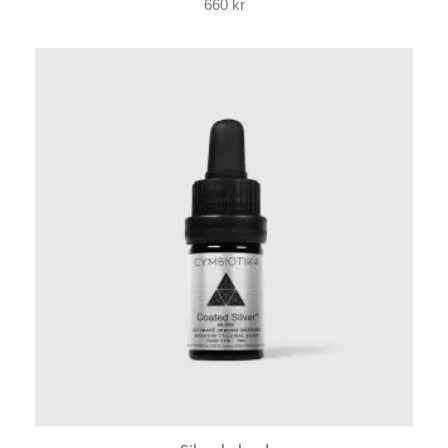
660
kr