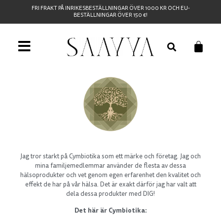
FRI FRAKT PÅ INRIKESBESTÄLLNINGAR ÖVER 1000 KR OCH EU-
BESTÄLLNINGAR ÖVER 150 €!
Jag tror starkt på Cymbiotika som ett märke och företag. Jag och
mina familjemedlemmar använder de flesta av dessa
hälsoprodukter och vet genom egen erfarenhet den kvalitet och
effekt de har på vår hälsa. Det är exakt därför jag har valt att
dela dessa produkter med DIG!
Det här är Cymbiotika: