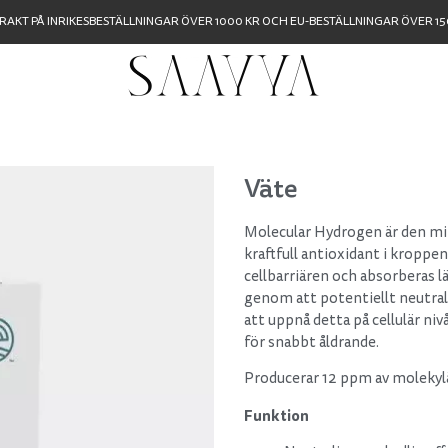
FRAKT PÅ INRIKESBESTÄLLNINGAR ÖVER 1000 KR OCH EU-BESTÄLLNINGAR ÖVER 150
Väte
Molecular Hydrogen är den min
kraftfull antioxidant i kroppen
cellbarriären och absorberas l
genom att potentiellt neutrali
att uppnå detta på cellulär n
för snabbt åldrande.
Producerar 12 ppm av molekylä
Funktion