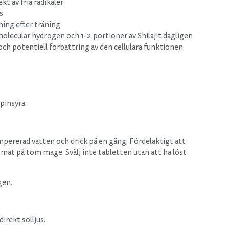
kt av fria radikaler
s
ing efter träning
 molecular hydrogen och 1-2 portioner av Shilajit dagligen
och potentiell förbättring av den cellulära funktionen.
ipinsyra
empererad vatten och drick på en gång. Fördelaktigt att
mat på tom mage. Svälj inte tabletten utan att ha löst
gen.
direkt solljus.