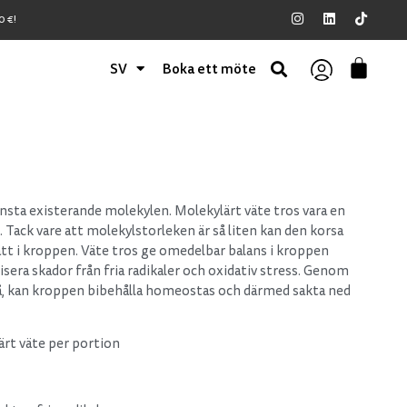
 €!
SV
Boka ett möte
sta existerande molekylen. Molekylärt väte tros vara en
. Tack vare att molekylstorleken är så liten kan den korsa
ätt i kroppen. Väte tros ge omedelbar balans i kroppen
sera skador från fria radikaler och oxidativ stress. Genom
ivå, kan kroppen bibehålla homeostas och därmed sakta ned
rt väte per portion