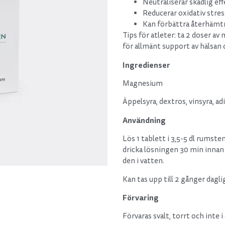
Neutraliserar skadlig effe
Reducerar oxidativ stres
Kan förbättra återhämtn
Tips för atleter: ta 2 doser av
för allmänt support av hälsan 
Ingredienser
Magnesium
Äppelsyra, dextros, vinsyra, ad
Användning
Lös 1 tablett i 3,5-5 dl rumst
dricka lösningen 30 min innan 
den i vatten.
Kan tas upp till 2 gånger dagli
Förvaring
Förvaras svalt, torrt och inte i 