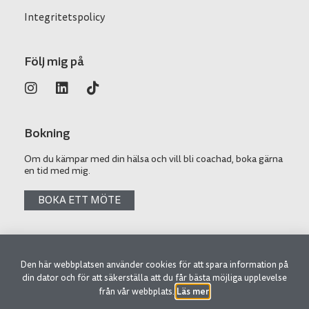
Integritetspolicy
Följ mig på
Bokning
Om du kämpar med din hälsa och vill bli coachad, boka gärna
en tid med mig.
BOKA ETT MÖTE
Den här webbplatsen använder cookies för att spara information på
© 2026 SAAYYA AB
din dator och för att säkerställa att du får bästa möjliga upplevelse
Läs mer
från vår webbplats.
.