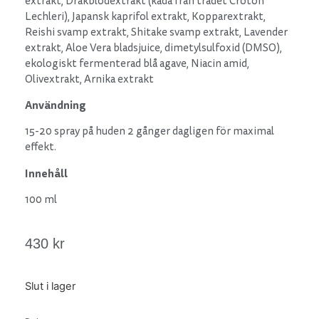
extrakt, Drakblodextrakt (kåda från trädet Croton
Lechleri), Japansk kaprifol extrakt, Kopparextrakt,
Reishi svamp extrakt, Shitake svamp extrakt, Lavender
extrakt, Aloe Vera bladsjuice, dimetylsulfoxid (DMSO),
ekologiskt fermenterad blå agave, Niacin amid,
Olivextrakt, Arnika extrakt
Användning
15-20 spray på huden 2 gånger dagligen för maximal
effekt.
Innehåll
100 ml
430
kr
Slut i lager