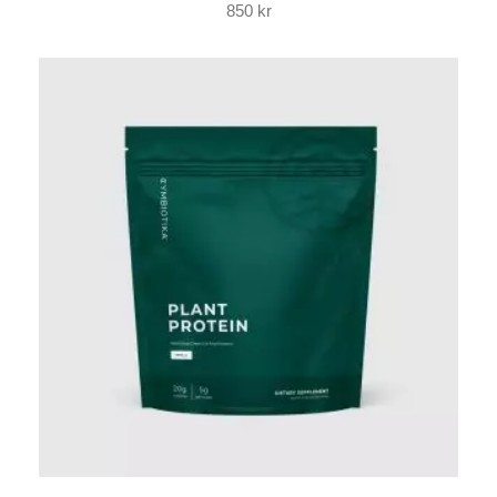
850
kr