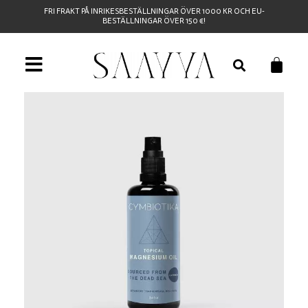
FRI FRAKT PÅ INRIKESBESTÄLLNINGAR ÖVER 1000 KR OCH EU-
BESTÄLLNINGAR ÖVER 150 €!