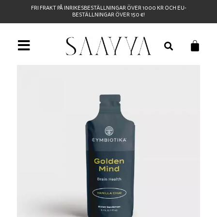
FRI FRAKT PÅ INRIKESBESTÄLLNINGAR ÖVER 1000 KR OCH EU-
BESTÄLLNINGAR ÖVER 150 €!