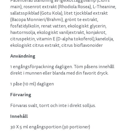
Patenterad blandning av igelkottaggsvamp (Lion’s
main), rosenrot extrakt (Rhodiola Rosea), L-Theanine,
sallatsspikblad (Gotu Kola), litet tjockblad extrakt
(Bacopa Monnieri/Brahmi), grönt te extrakt,
fosfatidylkolin, renat vatten, ekologiskt glycerin,
havtornsolja, ekologiskt vaniljextrakt, konjakrot,
citruspektin, vitamin E (D-alpha tokoferol),kanelolja,
ekologiskt citrus extrakt, citrus bioflavonoider
Användning
1 engångsförpackning dagligen. Töm påsens innehåll
direkt i munnen eller blanda med din favorit dryck.
1 påse (10 ml) dagligen
Förvaring
Förvaras svalt, torrt och inte i direkt solljus.
Innehåll
30 X 5 ml engångsportion (30 portioner)