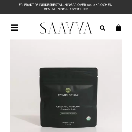
FRI FRAKT PÅ INRIKESBESTÄLLNINGAR ÖVER 1000 KR OCH EU-
BESTÄLLNINGAR ÖVER 150 €!