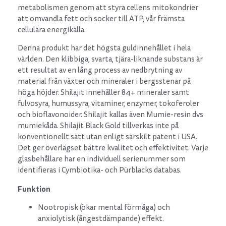
metabolismen genom att styra cellens mitokondrier
att omvandla fett och socker till ATP, vår främsta
cellulära energikälla.
Denna produkt har det högsta guldinnehållet i hela
världen. Den klibbiga, svarta, tjära-liknande substans är
ett resultat av en lång process av nedbrytning av
material från växter och mineraler i bergsstenar på
höga höjder. Shilajit innehåller 84+ mineraler samt
fulvosyra, humussyra, vitaminer, enzymer, tokoferoler
och bioflavonoider. Shilajit kallas även Mumie-resin dvs
mumiekåda. Shilajit Black Gold tillverkas inte på
konventionellt sätt utan enligt särskilt patent i USA.
Det ger överlägset bättre kvalitet och effektivitet. Varje
glasbehållare har en individuell serienummer som
identifieras i Cymbiotika- och Pürblacks databas.
Funktion
Nootropisk (ökar mental förmåga) och
anxiolytisk (ångestdämpande) effekt.