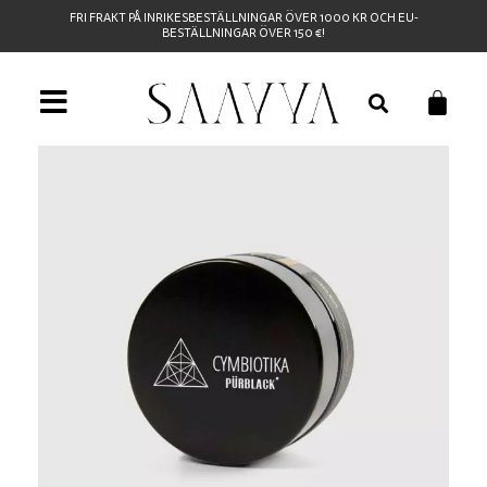
FRI FRAKT PÅ INRIKESBESTÄLLNINGAR ÖVER 1000 KR OCH EU-
BESTÄLLNINGAR ÖVER 150 €!