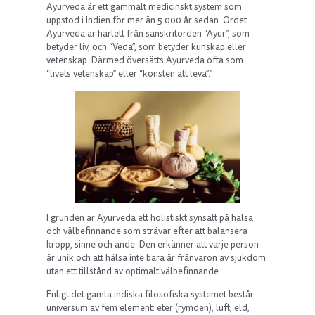
Ayurveda är ett gammalt medicinskt system som
uppstod i Indien för mer än 5 000 år sedan. Ordet
Ayurveda är härlett från sanskritorden “Ayur”, som
betyder liv, och “Veda”, som betyder kunskap eller
vetenskap. Därmed översätts Ayurveda ofta som
“livets vetenskap” eller “konsten att leva”.”
I grunden är Ayurveda ett holistiskt synsätt på hälsa
och välbefinnande som strävar efter att balansera
kropp, sinne och ande. Den erkänner att varje person
är unik och att hälsa inte bara är frånvaron av sjukdom
utan ett tillstånd av optimalt välbefinnande.
Enligt det gamla indiska filosofiska systemet består
universum av fem element: eter (rymden), luft, eld,