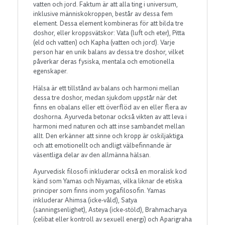
vatten och jord. Faktum är att alla ting i universum,
inklusive människokroppen, består av dessa fem
element. Dessa element kombineras för att bilda tre
doshor, eller kroppsvätskor: Vata (luft och eter), Pitta
(eld och vatten) och Kapha (vatten och jord). Varje
person har en unik balans av dessa tre doshor, vilket
påverkar deras fysiska, mentala och emotionella
egenskaper.
Hälsa är ett tillstånd av balans och harmoni mellan
dessa tre doshor, medan sjukdom uppstår när det
finns en obalans eller ett överflöd av en eller flera av
doshorna. Ayurveda betonar också vikten av att leva i
harmoni med naturen och att inse sambandet mellan
allt. Den erkänner att sinne och kropp är oskiljaktiga
och att emotionellt och andligt välbefinnande är
väsentliga delar av den allmänna hälsan.
Ayurvedisk filosofi inkluderar också en moralisk kod
känd som Yamas och Niyamas, vilka liknar de etiska
principer som finns inom yogafilosofin. Yamas
inkluderar Ahimsa (icke-våld), Satya
(sanningsenlighet), Asteya (icke-stöld), Brahmacharya
(celibat eller kontroll av sexuell energi) och Aparigraha