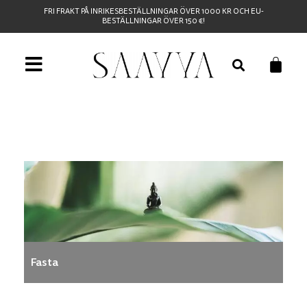
FRI FRAKT PÅ INRIKESBESTÄLLNINGAR ÖVER 1000 KR OCH EU-
BESTÄLLNINGAR ÖVER 150 €!
Fasta