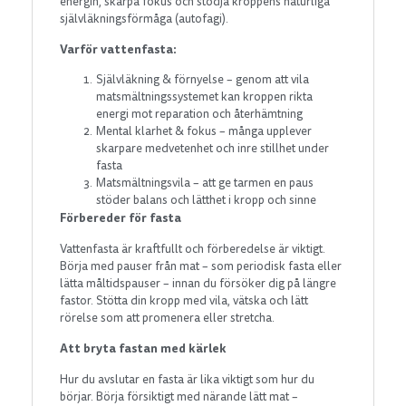
energin, skärpa fokus och stödja kroppens naturliga
självläkningsförmåga (autofagi).
Varför vattenfasta:
Självläkning & förnyelse – genom att vila
matsmältningssystemet kan kroppen rikta
energi mot reparation och återhämtning
Mental klarhet & fokus – många upplever
skarpare medvetenhet och inre stillhet under
fasta
Matsmältningsvila – att ge tarmen en paus
stöder balans och lätthet i kropp och sinne
Förbereder för fasta
Vattenfasta är kraftfullt och förberedelse är viktigt.
Börja med pauser från mat – som periodisk fasta eller
lätta måltidspauser – innan du försöker dig på längre
fastor. Stötta din kropp med vila, vätska och lätt
rörelse som att promenera eller stretcha.
Att bryta fastan med kärlek
Hur du avslutar en fasta är lika viktigt som hur du
börjar. Börja försiktigt med närande lätt mat –