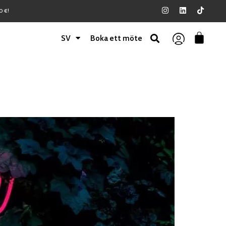
 €!
SV
Boka ett möte