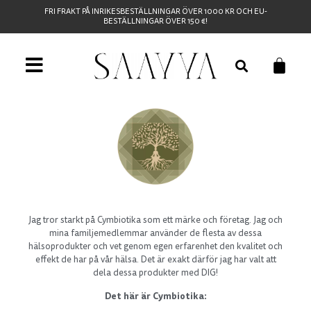
FRI FRAKT PÅ INRIKESBESTÄLLNINGAR ÖVER 1000 KR OCH EU-
BESTÄLLNINGAR ÖVER 150 €!
Jag tror starkt på Cymbiotika som ett märke och företag. Jag och
mina familjemedlemmar använder de flesta av dessa
hälsoprodukter och vet genom egen erfarenhet den kvalitet och
effekt de har på vår hälsa. Det är exakt därför jag har valt att
dela dessa produkter med DIG!
Det här är Cymbiotika: