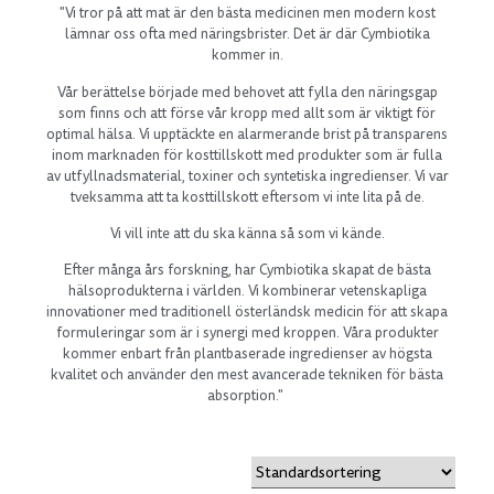
"Vi tror på att mat är den bästa medicinen men modern kost
lämnar oss ofta med näringsbrister. Det är där Cymbiotika
kommer in.
Vår berättelse började med behovet att fylla den näringsgap
som finns och att förse vår kropp med allt som är viktigt för
optimal hälsa. Vi upptäckte en alarmerande brist på transparens
inom marknaden för kosttillskott med produkter som är fulla
av utfyllnadsmaterial, toxiner och syntetiska ingredienser. Vi var
tveksamma att ta kosttillskott eftersom vi inte lita på de.
Vi vill inte att du ska känna så som vi kände.
Efter många års forskning, har Cymbiotika skapat de bästa
hälsoprodukterna i världen. Vi kombinerar vetenskapliga
innovationer med traditionell österländsk medicin för att skapa
formuleringar som är i synergi med kroppen. Våra produkter
kommer enbart från plantbaserade ingredienser av högsta
kvalitet och använder den mest avancerade tekniken för bästa
absorption."