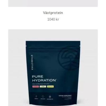
Växtprotein
1040
kr