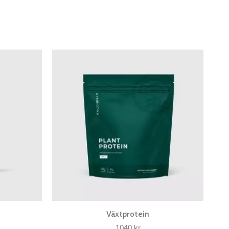
Växtprotein
1040
kr