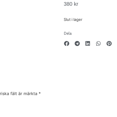
380
kr
Slut i lager
Dela
riska fält är märkta
*