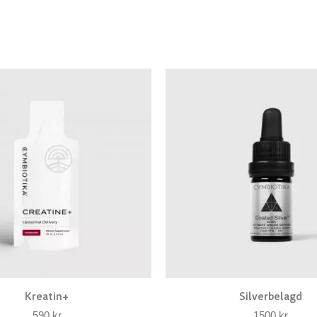
Kreatin+
Silverbelagd
590
kr
1500
kr