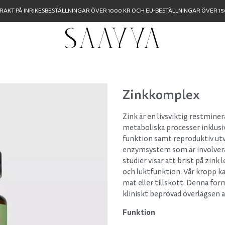
FRAKT PÅ INRIKESBESTÄLLNINGAR ÖVER 1000 KR OCH EU-BESTÄLLNINGAR ÖVER 150
Zinkkomplex
Zink är en livsviktig restminera
metaboliska processer inklusiv
funktion samt reproduktiv ut
enzymsystem som är involvera
studier visar att brist på zin
och luktfunktion. Vår kropp kan
mat eller tillskott. Denna for
kliniskt beprövad överlägsen 
Funktion