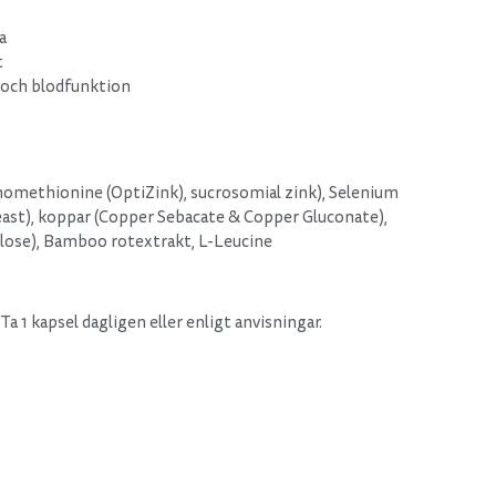
a
t
 och blodfunktion
onomethionine (OptiZink), sucrosomial zink), Selenium
ast), koppar (Copper Sebacate & Copper Gluconate),
lose), Bamboo rotextrakt, L-Leucine
1 kapsel dagligen eller enligt anvisningar.