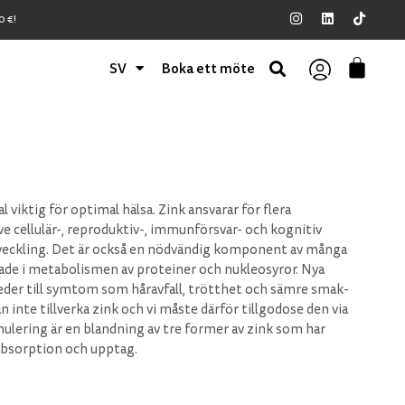
 €!
SV
Boka ett möte
l viktig för optimal hälsa. Zink ansvarar för flera
e cellulär-, reproduktiv-, immunförsvar- och kognitiv
veckling. Det är också en nödvändig komponent av många
de i metabolismen av proteiner och nukleosyror. Nya
k leder till symtom som håravfall, trötthet och sämre smak-
 inte tillverka zink och vi måste därför tillgodose den via
mulering är en blandning av tre former av zink som har
absorption och upptag.