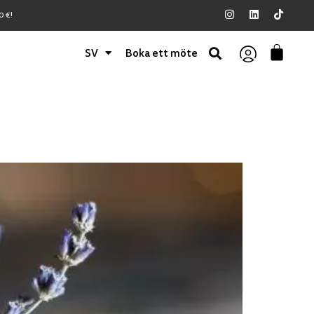
 €!
SV
Boka ett möte