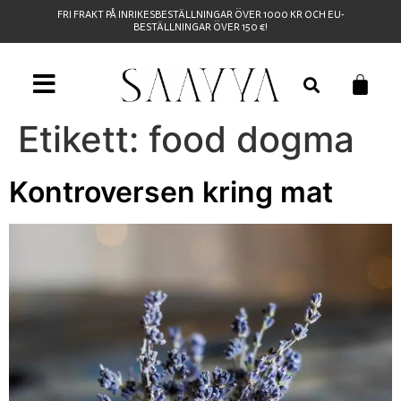
FRI FRAKT PÅ INRIKESBESTÄLLNINGAR ÖVER 1000 KR OCH EU-
BESTÄLLNINGAR ÖVER 150 €!
Etikett:
food dogma
Kontroversen kring mat