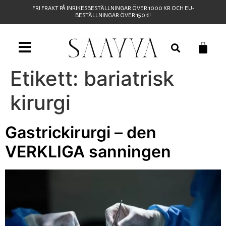
FRI FRAKT PÅ INRIKESBESTÄLLNINGAR ÖVER 1000 KR OCH EU-
BESTÄLLNINGAR ÖVER 150 €!
Etikett:
bariatrisk
kirurgi
Gastrickirurgi – den
VERKLIGA sanningen