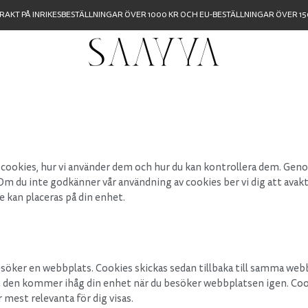
FRAKT PÅ INRIKESBESTÄLLNINGAR ÖVER 1000 KR OCH EU-BESTÄLLNINGAR ÖVER 150
 cookies, hur vi använder dem och hur du kan kontrollera dem. Gen
m du inte godkänner vår användning av cookies ber vi dig att avakt
 kan placeras på din enhet.
besöker en webbplats. Cookies skickas sedan tillbaka till samma webb
 den kommer ihåg din enhet när du besöker webbplatsen igen. Cooki
mest relevanta för dig visas.