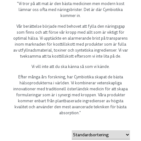
"Vi tror på att mat är den bästa medicinen men modern kost
lämnar oss ofta med näringsbrister. Det är där Cymbiotika
kommer in.
Vår berättelse började med behovet att fylla den näringsgap
som finns och att förse vår kropp med allt som är viktigt för
optimal hälsa. Vi upptäckte en alarmerande brist på transparens
inom marknaden för kosttillskott med produkter som är fulla
av utfyllnadsmaterial, toxiner och syntetiska ingredienser. Vi var
tveksamma att ta kosttillskott eftersom vi inte lita på de.
Vi vill inte att du ska känna så som vi kände.
Efter många års forskning, har Cymbiotika skapat de bästa
hälsoprodukterna i världen. Vi kombinerar vetenskapliga
innovationer med traditionell österländsk medicin för att skapa
formuleringar som är i synergi med kroppen. Våra produkter
kommer enbart från plantbaserade ingredienser av högsta
kvalitet och använder den mest avancerade tekniken för bästa
absorption."