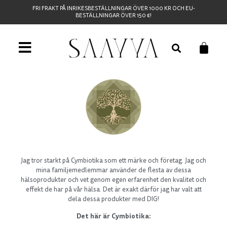
FRI FRAKT PÅ INRIKESBESTÄLLNINGAR ÖVER 1000 KR OCH EU-
BESTÄLLNINGAR ÖVER 150 €!
Jag tror starkt på Cymbiotika som ett märke och företag. Jag och
mina familjemedlemmar använder de flesta av dessa
hälsoprodukter och vet genom egen erfarenhet den kvalitet och
effekt de har på vår hälsa. Det är exakt därför jag har valt att
dela dessa produkter med DIG!
Det här är Cymbiotika: